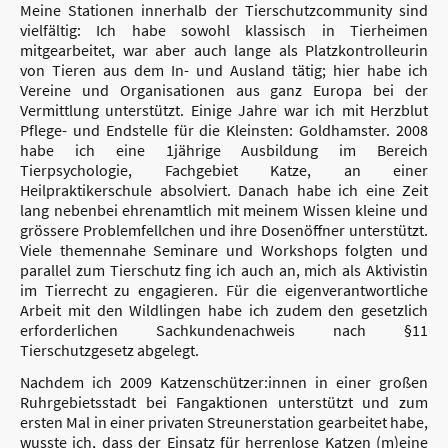
Meine Stationen innerhalb der Tierschutzcommunity sind
vielfältig: Ich habe sowohl klassisch in Tierheimen
mitgearbeitet, war aber auch lange als Platzkontrolleurin
von Tieren aus dem In- und Ausland tätig; hier habe ich
Vereine und Organisationen aus ganz Europa bei der
Vermittlung unterstützt. Einige Jahre war ich mit Herzblut
Pflege- und Endstelle für die Kleinsten: Goldhamster. 2008
habe ich eine 1jährige Ausbildung im Bereich
Tierpsychologie, Fachgebiet Katze, an einer
Heilpraktikerschule absolviert. Danach habe ich eine Zeit
lang nebenbei ehrenamtlich mit meinem Wissen kleine und
grössere Problemfellchen und ihre Dosenöffner unterstützt.
Viele themennahe Seminare und Workshops folgten und
parallel zum Tierschutz fing ich auch an, mich als Aktivistin
im Tierrecht zu engagieren. Für die eigenverantwortliche
Arbeit mit den Wildlingen habe ich zudem den gesetzlich
erforderlichen Sachkundenachweis nach §11
Tierschutzgesetz abgelegt.
Nachdem ich 2009 Katzenschützer:innen in einer großen
Ruhrgebietsstadt bei Fangaktionen unterstützt und zum
ersten Mal in einer privaten Streunerstation gearbeitet habe,
wusste ich, dass der Einsatz für herrenlose Katzen (m)eine