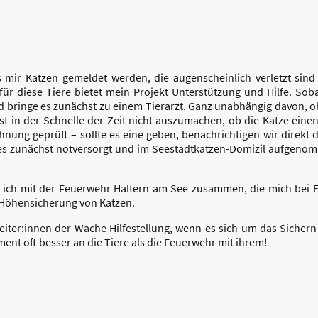
 mir Katzen gemeldet werden, die augenscheinlich verletzt sin
 für diese Tiere bietet mein Projekt Unterstützung und Hilfe. So
und bringe es zunächst zu einem Tierarzt. Ganz unabhängig davon, 
ist in der Schnelle der Zeit nicht auszumachen, ob die Katze einen
chnung geprüft – sollte es eine geben, benachrichtigen wir direkt 
 es zunächst notversorgt und im Seestadtkatzen-Domizil aufgeno
e ich mit der Feuerwehr Haltern am See zusammen, die mich bei Ein
B Höhensicherung von Katzen.
eiter:innen der Wache Hilfestellung, wenn es sich um das Sicher
nt oft besser an die Tiere als die Feuerwehr mit ihrem!